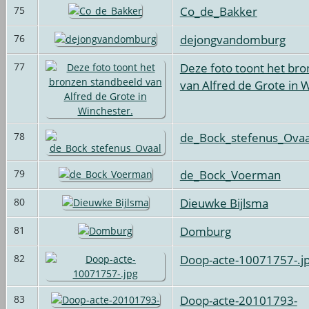
Co_de_Bakker
75
dejongvandomburg
76
Deze foto toont het br
77
van Alfred de Grote in 
de_Bock_stefenus_Ovaa
78
de_Bock_Voerman
79
Dieuwke Bijlsma
80
Domburg
81
Doop-acte-10071757-.j
82
Doop-acte-20101793-
83