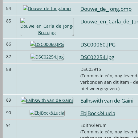
Douwe_de_Jong.bmp
84
Douwe_en_Carla_de_Jon
85
DSC00060.JPG
86
DSC02254.jpg
87
88
DSC03915
(Tenminste één, nog levende
verbonden aan dit item - d
niet weergegeven.)
Ealhswith van de Gaini
89
EbjBock&Lucia
90
91
EdithGlerum
(Tenminste één, nog levende