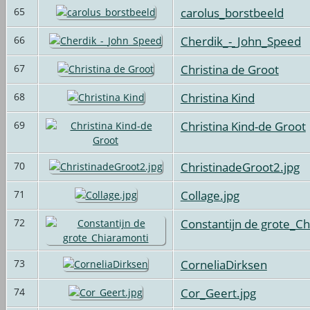
carolus_borstbeeld
65
Cherdik_-_John_Speed
66
Christina de Groot
67
Christina Kind
68
Christina Kind-de Groot
69
ChristinadeGroot2.jpg
70
Collage.jpg
71
Constantijn de grote_C
72
CorneliaDirksen
73
Cor_Geert.jpg
74