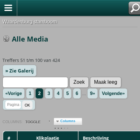
Waardenburg stamboom
Alle Media
Treffers 51 t/m 100 van 424
» Zie Galerij
«Vorige
1
2
3
4
5
6
...
9»
Volgende»
Columns
COL
UMN
S:
TOGGLE
#
Klikplaatje
Beschrijving