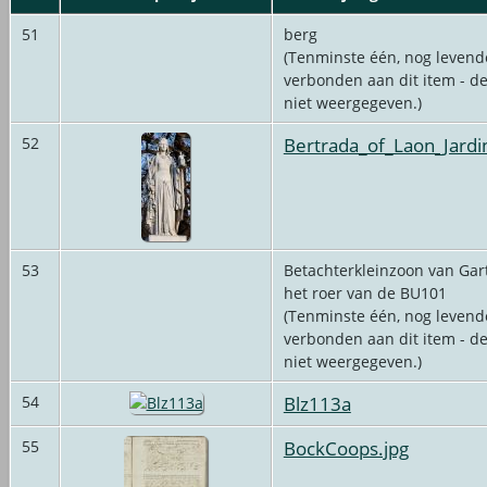
51
berg
(Tenminste één, nog levende
verbonden aan dit item - d
niet weergegeven.)
Bertrada_of_Laon_Jard
52
53
Betachterkleinzoon van Gart
het roer van de BU101
(Tenminste één, nog levende
verbonden aan dit item - d
niet weergegeven.)
Blz113a
54
BockCoops.jpg
55