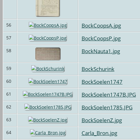
BockCoopsA.jpg
56
BockCoopsP.jpg
57
BockNauta1.jpg
58
BockSchurink
59
BockSoelen1747
60
BockSoelen1747B.JPG
61
BockSoelen1785.JPG
62
BockSoelenZ.jpg
63
Carla_Bron.jpg
64