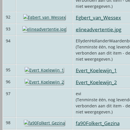
verbonden aan dit item - d
niet weergegeven.)
Egbert_van_Wessex
92
elineadvertentie.jpg
93
94
EllydenHollanderWaardenb
(Tenminste één, nog levende
verbonden aan dit item - d
niet weergegeven.)
Evert_Koelewijn_1
95
Evert_Koelewijn_2
96
97
evi
(Tenminste één, nog levende
verbonden aan dit item - d
niet weergegeven.)
fa90Folkert_Gezina
98