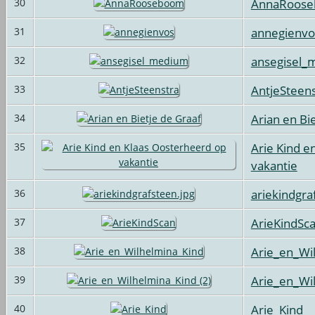
AnnaRoos
30
annegienvo
31
ansegisel
32
AntjeSteens
33
Arian en Bi
34
Arie Kind e
35
vakantie
ariekindgra
36
ArieKindSc
37
Arie_en_Wi
38
Arie_en_Wil
39
Arie_Kind
40