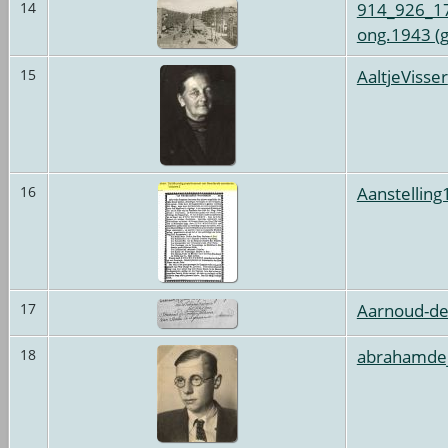
914_926_17
14
ong.1943 (g
AaltjeVisser
15
Aanstelling
16
Aarnoud-de
17
abrahamde
18