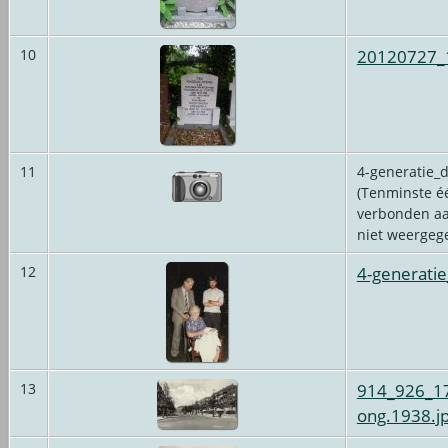
20120727_
10
11
4-generatie_
(Tenminste éé
verbonden aa
niet weergeg
4-generati
12
914_926_17
13
ong.1938.j