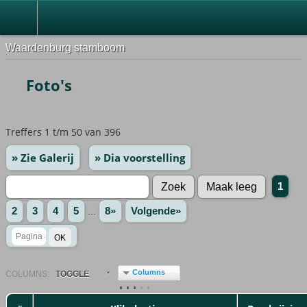
Waardenburg stamboom
Foto's
Treffers 1 t/m 50 van 396
» Zie Galerij
» Dia voorstelling
1
2
3
4
5
...
8»
Volgende»
Columns
COL
UMN
S:
TOGGLE