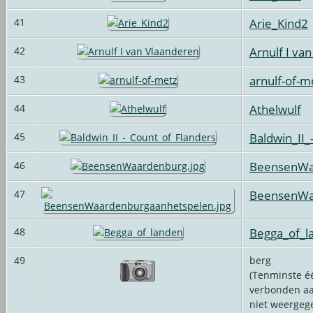
Arie_Kind2
41
Arnulf I va
42
arnulf-of-m
43
Athelwulf
44
Baldwin_II_
45
BeensenWa
46
BeensenWaa
47
Begga_of_l
48
49
berg
(Tenminste éé
verbonden aa
niet weergeg