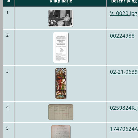
#
Klikplaatje
Beschrijving
's_0020.jpg
1
00224988
2
02-21-0639
3
0259824R.j
4
17470624A
5