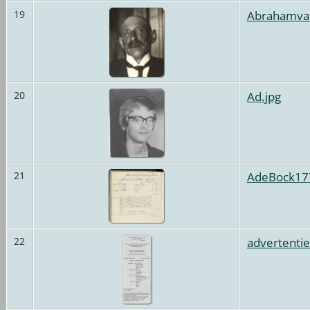
Abrahamv
19
Ad.jpg
20
AdeBock17
21
advertentie
22