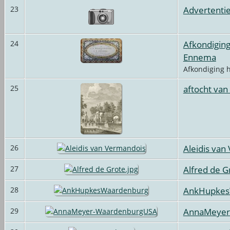
Advertenti
23
Afkondiging
24
Ennema
Afkondiging h
aftocht van
25
Aleidis van
26
Alfred de G
27
AnkHupkes
28
AnnaMeyer
29