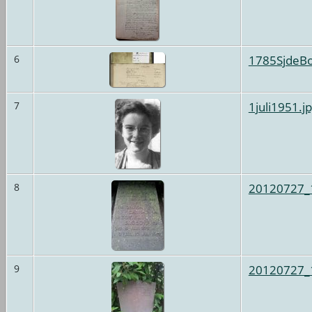
1785SjdeBo
6
1juli1951.j
7
20120727_
8
20120727_
9