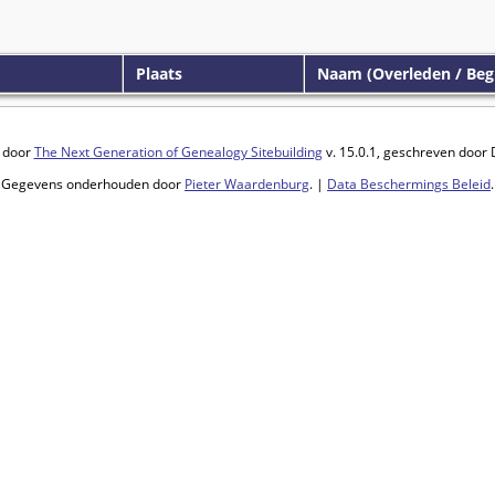
Plaats
Naam (Overleden / Beg
 door
The Next Generation of Genealogy Sitebuilding
v. 15.0.1, geschreven door
Gegevens onderhouden door
Pieter Waardenburg
. |
Data Beschermings Beleid
.