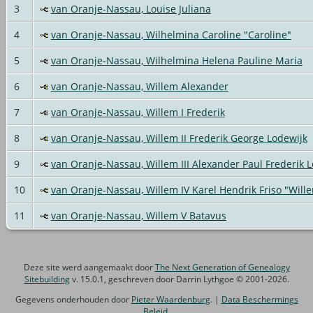
3
van Oranje-Nassau, Louise Juliana
4
van Oranje-Nassau, Wilhelmina Caroline "Caroline"
5
van Oranje-Nassau, Wilhelmina Helena Pauline Maria
6
van Oranje-Nassau, Willem Alexander
7
van Oranje-Nassau, Willem I Frederik
8
van Oranje-Nassau, Willem II Frederik George Lodewijk
9
van Oranje-Nassau, Willem III Alexander Paul Frederik Lo
10
van Oranje-Nassau, Willem IV Karel Hendrik Friso "Wille
11
van Oranje-Nassau, Willem V Batavus
Deze site werd aangemaakt door
The Next Generation of Genealogy
Sitebuilding
v. 15.0.1, geschreven door Darrin Lythgoe © 2001-2026.
Gegevens onderhouden door
Pieter Waardenburg
. |
Data Beschermings
Beleid
.