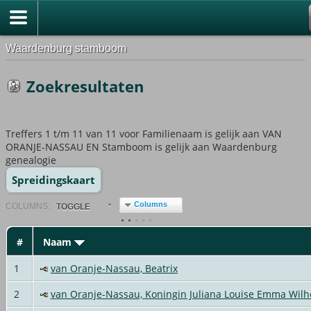
Waardenburg stamboom
Zoekresultaten
Treffers 1 t/m 11 van 11 voor Familienaam is gelijk aan VAN
ORANJE-NASSAU EN Stamboom is gelijk aan Waardenburg
genealogie
Spreidingskaart
Columns
COL
UMN
S:
TOGGLE
#
Naam
1
van Oranje-Nassau, Beatrix
2
van Oranje-Nassau, Koningin Juliana Louise Emma Wil