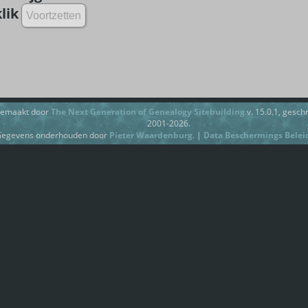
lik
gemaakt door
The Next Generation of Genealogy Sitebuilding
v. 15.0.1, gesc
2001-2026.
egevens onderhouden door
Pieter Waardenburg
. |
Data Beschermings Belei