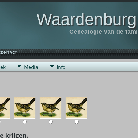
Waardenburg
Genealogie van de fam
CONTACT
ek
Media
Info
e krijgen.