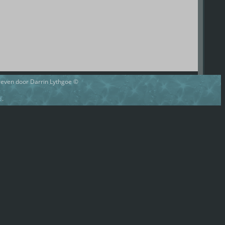
hreven door Darrin Lythgoe ©
d
.