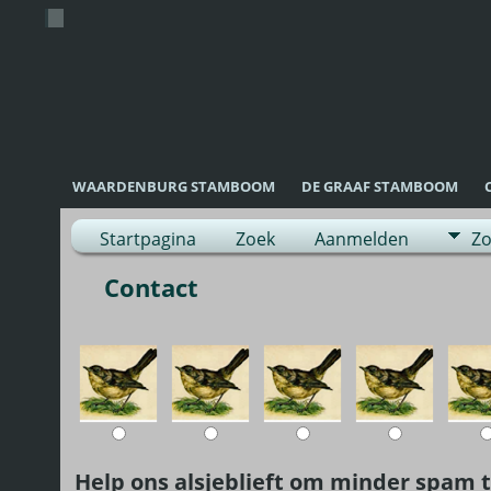
WAARDENBURG STAMBOOM
DE GRAAF STAMBOOM
Startpagina
Zoek
Aanmelden
Zo
Contact
Help ons alsjeblieft om minder spam t