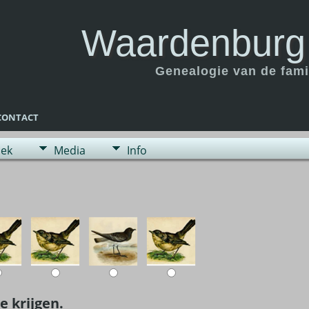
Waardenburg
Genealogie van de fam
CONTACT
ek
Media
Info
e krijgen.