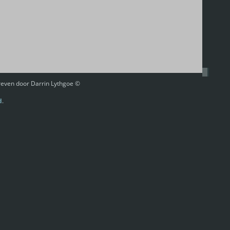
hreven door Darrin Lythgoe ©
d
.