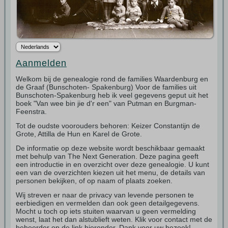
Aanmelden
Welkom bij de genealogie rond de families Waardenburg en
de Graaf (Bunschoten- Spakenburg) Voor de families uit
Bunschoten-Spakenburg heb ik veel gegevens geput uit het
boek "Van wee bin jie d'r een" van Putman en Burgman-
Feenstra.
Tot de oudste voorouders behoren: Keizer Constantijn de
Grote, Attilla de Hun en Karel de Grote.
De informatie op deze website wordt beschikbaar gemaakt
met behulp van The Next Generation. Deze pagina geeft
een introductie in en overzicht over deze genealogie. U kunt
een van de overzichten kiezen uit het menu, de details van
personen bekijken, of op naam of plaats zoeken.
Wij streven er naar de privacy van levende personen te
eerbiedigen en vermelden dan ook geen detailgegevens.
Mocht u toch op iets stuiten waarvan u geen vermelding
wenst, laat het dan alstublieft weten. Klik voor contact met de
beheerder op de link hieronder. Dank voor uw bezoek!