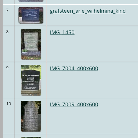
grafsteen_arie_wilhelmina_kind
7
IMG_1450
8
IMG_7004_400x600
9
IMG_7009_400x600
10