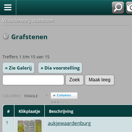
Waardenburg stamboom
Grafstenen
Treffers 1 t/m 15 van 15
» Zie Galerij
» Dia voorstelling
Columns
COL
UMN
S:
TOGGLE
#
Klikplaatje
Beschrijving
aukjewaardenburg
1