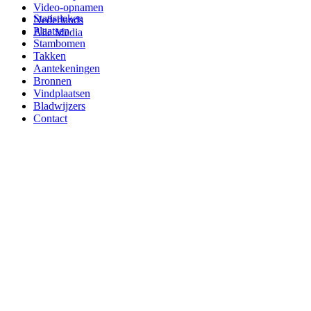
Video-opnamen
Statistieken
Nederlands
Plaatsen
Alle Media
Stambomen
Takken
Aantekeningen
Bronnen
Vindplaatsen
Bladwijzers
Contact