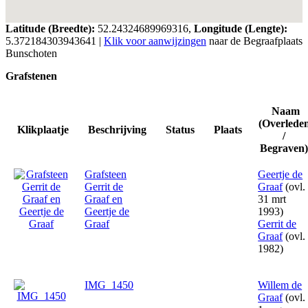
Latitude (Breedte):
52.24324689969316,
Longitude (Lengte):
5.372184303943641
|
Klik voor aanwijzingen
naar de Begraafplaats
Bunschoten
Grafstenen
Naam
(Overlede
Klikplaatje
Beschrijving
Status
Plaats
/
Begraven)
Grafsteen
Geertje de
Gerrit de
Graaf
(ovl.
Graaf en
31 mrt
Geertje de
1993)
Graaf
Gerrit de
Graaf
(ovl.
1982)
IMG_1450
Willem de
Graaf
(ovl.