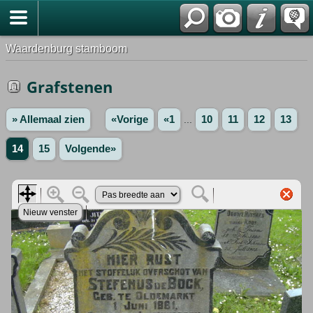
Waardenburg stamboom
Grafstenen
» Allemaal zien
«Vorige
«1
...
10
11
12
13
14
15
Volgende»