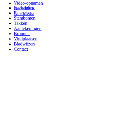
Video-opnamen
Statistieken
Nederlands
Plaatsen
Alle Media
Stambomen
Takken
Aantekeningen
Bronnen
Vindplaatsen
Bladwijzers
Contact