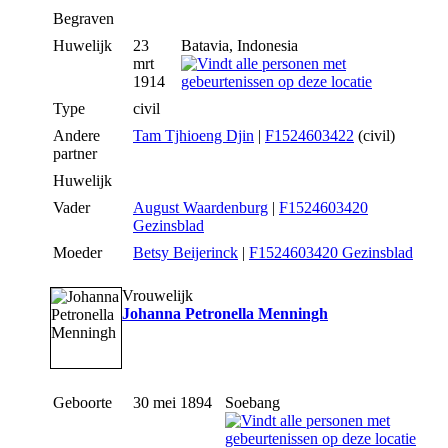
Begraven
Huwelijk
23
Batavia, Indonesia
mrt
1914
Type
civil
Andere
Tam Tjhioeng Djin
|
F1524603422
(civil)
partner
Huwelijk
Vader
August Waardenburg
|
F1524603420
Gezinsblad
Moeder
Betsy Beijerinck
|
F1524603420 Gezinsblad
Vrouwelijk
Johanna Petronella Menningh
Geboorte
30 mei 1894
Soebang