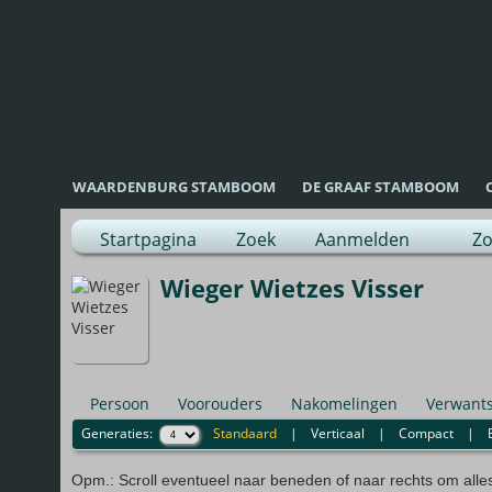
WAARDENBURG STAMBOOM
DE GRAAF STAMBOOM
Startpagina
Zoek
Aanmelden
Zo
Wieger Wietzes Visser
Persoon
Voorouders
Nakomelingen
Verwant
Generaties:
Standaard
|
Verticaal
|
Compact
|
Opm.: Scroll eventueel naar beneden of naar rechts om alle