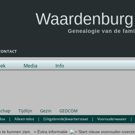
Waardenburg
Genealogie van de fam
CONTACT
ek
Media
Info
schap
Tijdlijn
Gezin
GEDCOM
Box
|
Alleen tekst
|
(Uitgebreide)kwartierstaat
|
Voorouderwaaier
s te kunnen zien.
= Extra informatie