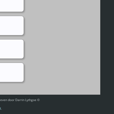
hreven door Darrin Lythgoe ©
d
.