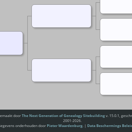
gemaakt door
The Next Generation of Genealogy Sitebuilding
v. 15.0.1, gesc
2001-2026.
egevens onderhouden door
Pieter Waardenburg
. |
Data Beschermings Belei