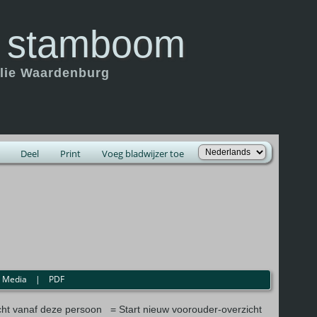
 stamboom
ilie Waardenburg
Deel
Print
Voeg bladwijzer toe
|
Media
|
PDF
= Start nieuw voorouder-overzicht