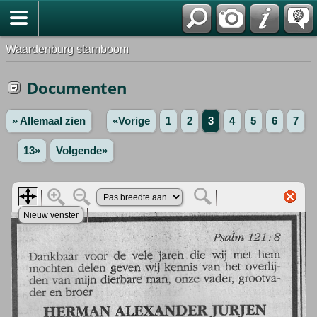
Waardenburg stamboom
Documenten
» Allemaal zien
«Vorige
1
2
3
4
5
6
7
...
13»
Volgende»