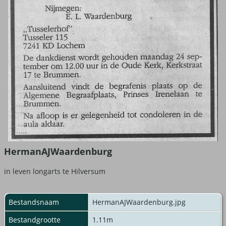
HermanAJWaardenburg
in leven longarts te Hilversum
Bestandsnaam
HermanAJWaardenburg.jpg
Bestandgrootte
1.11m