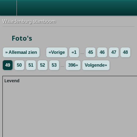
Waardenburg stamboom
Foto's
» Allemaal zien
«Vorige
«1
...
45
46
47
48
49
50
51
52
53
...
396»
Volgende»
Levend