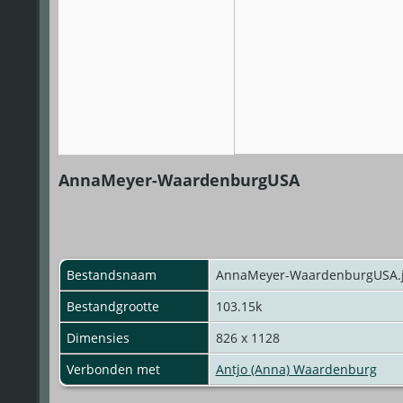
AnnaMeyer-WaardenburgUSA
Bestandsnaam
AnnaMeyer-WaardenburgUSA.
Bestandgrootte
103.15k
Dimensies
826 x 1128
Verbonden met
Antjo (Anna) Waardenburg