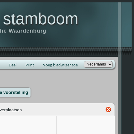
 stamboom
ilie Waardenburg
Deel
Print
Voeg bladwijzer toe
a voorstelling