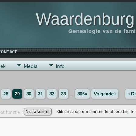
Waardenburg
Genealogie van de fam
CONTACT
ek
Media
Info
28
29
30
31
32
33
...
396»
Volgende»
» Di