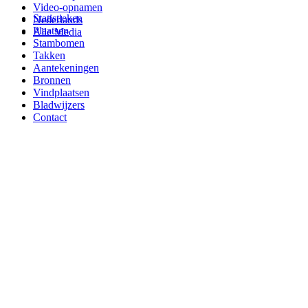
Video-opnamen
Statistieken
Nederlands
Plaatsen
Alle Media
Stambomen
Takken
Aantekeningen
Bronnen
Vindplaatsen
Bladwijzers
Contact