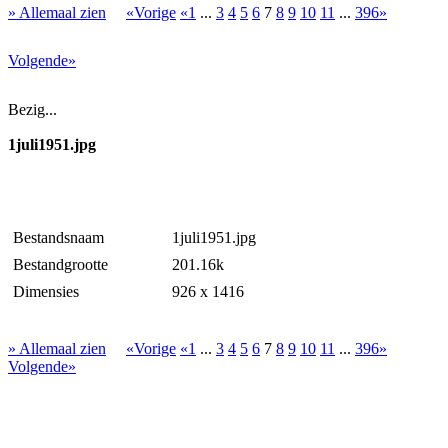
» Allemaal zien
«Vorige
«1
...
3
4
5
6
7
8
9
10
11
...
396»
Volgende»
Bezig...
1juli1951.jpg
Bestandsnaam
1juli1951.jpg
Bestandgrootte
201.16k
Dimensies
926 x 1416
» Allemaal zien
«Vorige
«1
...
3
4
5
6
7
8
9
10
11
...
396»
Volgende»