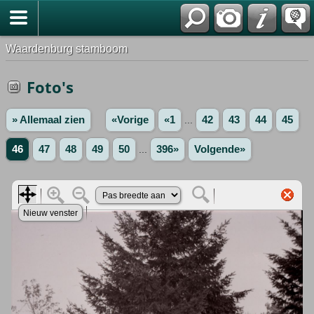
Waardenburg stamboom
Foto's
» Allemaal zien
«Vorige
«1
...
42
43
44
45
46
47
48
49
50
...
396»
Volgende»