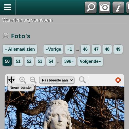
Waardenburg stamboom
Foto's
» Allemaal zien
«Vorige
«1
...
46
47
48
49
50
51
52
53
54
...
396»
Volgende»