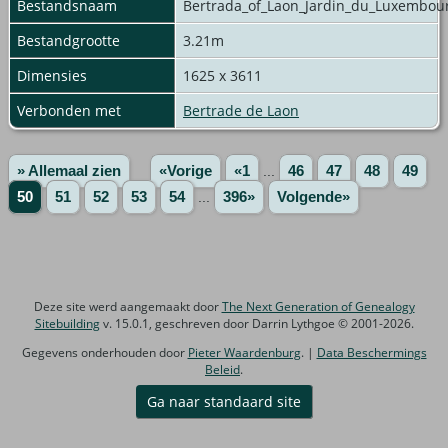
Bestandsnaam
Bertrada_of_Laon_Jardin_du_Luxembour
Bestandgrootte
3.21m
Dimensies
1625 x 3611
Verbonden met
Bertrade de Laon
» Allemaal zien
«Vorige
«1
...
46
47
48
49
50
51
52
53
54
...
396»
Volgende»
Deze site werd aangemaakt door
The Next Generation of Genealogy
Sitebuilding
v. 15.0.1, geschreven door Darrin Lythgoe © 2001-2026.
Gegevens onderhouden door
Pieter Waardenburg
. |
Data Beschermings
Beleid
.
Ga naar standaard site