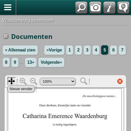
Waardenburg stamboom
Documenten
» Allemaal zien
«Vorige
1
2
3
4
5
6
7
8
9
...
13»
Volgende»