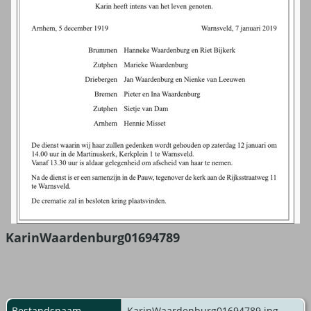
KarinWaardenburg01694789
Bestandsnaam
KarinWaardenburg01694789.jpg