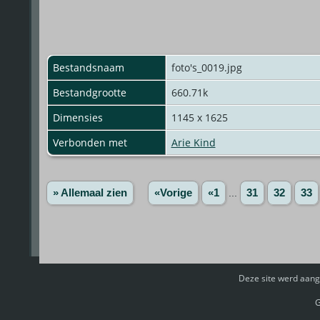
Bestandsnaam
foto's_0019.jpg
Bestandgrootte
660.71k
Dimensies
1145 x 1625
Verbonden met
Arie Kind
» Allemaal zien
«Vorige
«1
...
31
32
33
Deze site werd aan
G