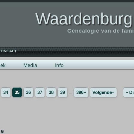
Waardenburg
Genealogie van de fam
CONTACT
ek
Media
Info
34
35
36
37
38
39
...
396»
Volgende»
» Di
ie