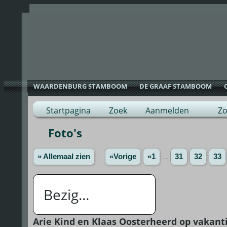
WAARDENBURG STAMBOOM
DE GRAAF STAMBOOM
Startpagina
Zoek
Aanmelden
Zo
Foto's
» Allemaal zien
«Vorige
«1
...
31
32
33
Bezig...
Arie Kind en Klaas Oosterheerd op vakant