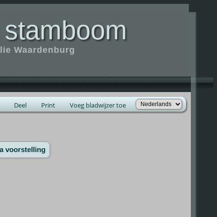
 stamboom
ilie Waardenburg
Deel
Print
Voeg bladwijzer toe
a voorstelling