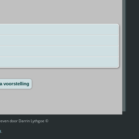
a voorstelling
hreven door Darrin Lythgoe ©
d
.