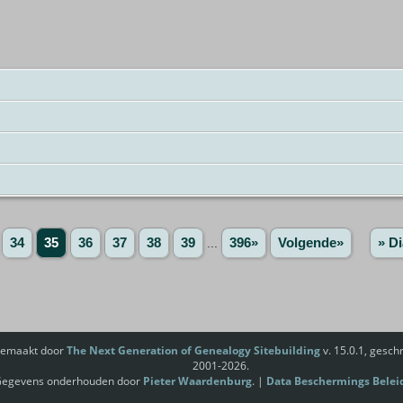
34
35
36
37
38
39
...
396»
Volgende»
» Di
gemaakt door
The Next Generation of Genealogy Sitebuilding
v. 15.0.1, gesc
2001-2026.
egevens onderhouden door
Pieter Waardenburg
. |
Data Beschermings Belei