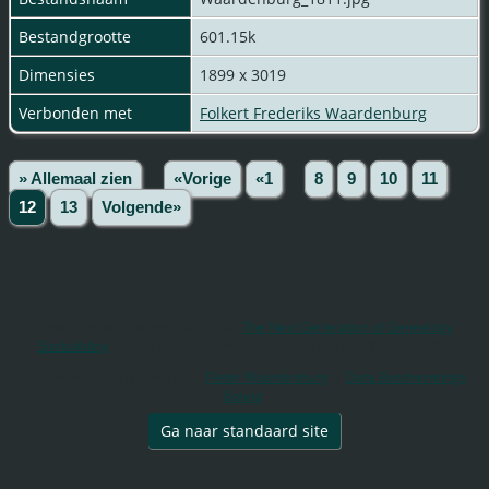
Bestandgrootte
601.15k
Dimensies
1899 x 3019
Verbonden met
Folkert Frederiks Waardenburg
» Allemaal zien
«Vorige
«1
...
8
9
10
11
12
13
Volgende»
Deze site werd aangemaakt door
The Next Generation of Genealogy
Sitebuilding
v. 15.0.1, geschreven door Darrin Lythgoe © 2001-2026.
Gegevens onderhouden door
Pieter Waardenburg
. |
Data Beschermings
Beleid
.
Ga naar standaard site