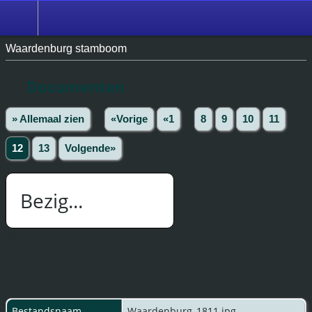
Waardenburg stamboom
Documenten
» Allemaal zien
«Vorige
«1
...
8
9
10
11
12
13
Volgende»
Bezig...
Waardenburg_1811 registratie
Bestandsnaam
Waardenburg_1811.jpg