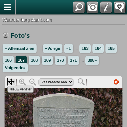
Waardenburg stamboom
Foto's
» Allemaal zien
«Vorige
«1
...
163
164
165
166
167
168
169
170
171
...
396»
Volgende»