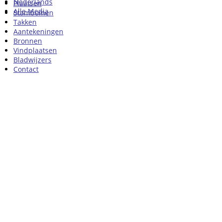
Nederlands
Plaatsen
Alle Media
Stambomen
Takken
Aantekeningen
Bronnen
Vindplaatsen
Bladwijzers
Contact