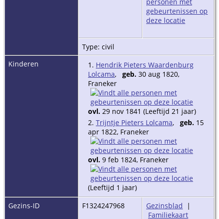
Type: civil
Kinderen
1.
Hendrik Pieters Waardenburg
Lolcama
,
geb.
30 aug 1820,
Franeker
ovl.
29 nov 1841 (Leeftijd 21 jaar)
2.
Trijntje Pieters Lolcama
,
geb.
15
apr 1822, Franeker
ovl.
9 feb 1824, Franeker
(Leeftijd 1 jaar)
Gezins-ID
F1324247968
Gezinsblad
|
Familiekaart