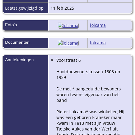
Laatst gewijzigd op
11 feb 2025
Foto's
lolcama
Documenten
lolcama
Aantekeningen
Voorstraat 6
Hoofdbewoners tussen 1805 en
1939
De met * aangeduide bewoners
waren tevens eigenaar van het
pand
Pieter Lolcama* was winkelier, Hij
was een geboren Franeker maar
kwam in 1813 met zijn vrouw
Tætske Aukes van der Werf uit
Sneek. Daarna is er een zoontje