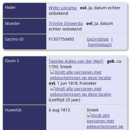
Vader
Wybe Lolcama
ovl.
Ja, datum echter
onbekend
Moeder
Trijntje Sijswerda
ovl.
Ja, datum
echter onbekend
Gezins-ID
F1357750493
Gezinsblad
|
Familiekaart
Gezin 1
Taetske Aukes van der Werf
,
geb.
ca.
1793, Sneek
ovl.
1 jun 1818, Franeker
(Leeftijd 25 jaar)
Huwelijk
6 aug 1813
Sneek