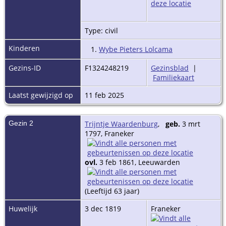
Type: civil
Kinderen
1.
Wybe Pieters Lolcama
Gezins-ID
F1324248219
Gezinsblad
|
Familiekaart
Laatst gewijzigd op
11 feb 2025
Gezin 2
Trijntje Waardenburg
,
geb.
3 mrt
1797, Franeker
ovl.
3 feb 1861, Leeuwarden
(Leeftijd 63 jaar)
Huwelijk
3 dec 1819
Franeker