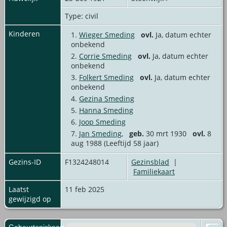
Type: civil
Kinderen
1.
Wieger Smeding
ovl.
Ja, datum echter
onbekend
2.
Corrie Smeding
ovl.
Ja, datum echter
onbekend
3.
Folkert Smeding
ovl.
Ja, datum echter
onbekend
4.
Gezina Smeding
5.
Hanna Smeding
6.
Joop Smeding
7.
Jan Smeding
,
geb.
30 mrt 1930
ovl.
8
aug 1988 (Leeftijd 58 jaar)
Gezins-ID
F1324248014
Gezinsblad
|
Familiekaart
Laatst
11 feb 2025
gewijzigd op
Gebeurteniskaart