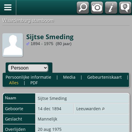
Waardenburg stamboom
Sijtse Smeding
1894 - 1975 (80 jaar)
Persoonlijke informatie
|
Media
|
Gebeurteniskaart
|
Alles
|
PDF
Naam
Sijtse
Smeding
Geboorte
14 dec 1894
Leeuwarden
Geslacht
Mannelijk
Overlijden
20 aug 1975