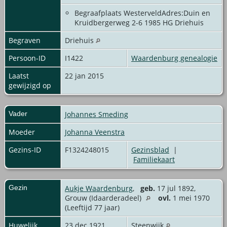
Begraafplaats WesterveldAdres:Duin en
Kruidbergerweg 2-6 1985 HG Driehuis
Begraven
Driehuis
Persoon-ID
I1422
Waardenburg genealogie
Laatst
22 jan 2015
gewijzigd op
Vader
Johannes Smeding
Moeder
Johanna Veenstra
Gezins-ID
F1324248015
Gezinsblad
|
Familiekaart
Gezin
Aukje Waardenburg
,
geb.
17 jul 1892,
Grouw (Idaarderadeel)
ovl.
1 mei 1970
(Leeftijd 77 jaar)
Huwelijk
23 dec 1921
Steenwijk