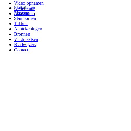
Video-opnamen
Statistieken
Nederlands
Plaatsen
Alle Media
Stambomen
Takken
Aantekeningen
Bronnen
Vindplaatsen
Bladwijzers
Contact