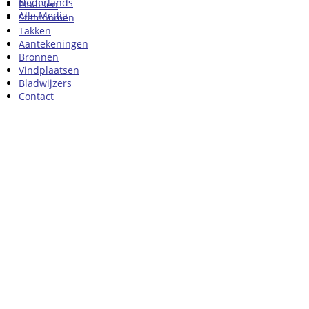
Nederlands
Plaatsen
Alle Media
Stambomen
Takken
Aantekeningen
Bronnen
Vindplaatsen
Bladwijzers
Contact