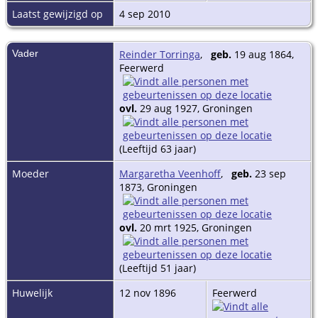
Laatst gewijzigd op
4 sep 2010
Vader
Reinder Torringa
,
geb.
19 aug 1864,
Feerwerd
ovl.
29 aug 1927, Groningen
(Leeftijd 63 jaar)
Moeder
Margaretha Veenhoff
,
geb.
23 sep
1873, Groningen
ovl.
20 mrt 1925, Groningen
(Leeftijd 51 jaar)
Huwelijk
12 nov 1896
Feerwerd