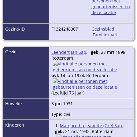
Gezins-ID
F1324248307
Gezinsblad
|
Familiekaart
Gezin
Leendert Jan Sap
,
geb.
27 mrt 1898,
Rotterdam
ovl.
14 jun 1974, Rotterdam
(Leeftijd 76 jaar)
Huwelijk
3 jun 1931
Type: civil
Kinderen
1.
Margaretha Jeanette (Gré) Sap
,
geb.
21 nov 1932, Rotterdam