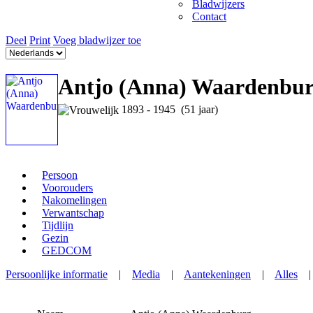
Bladwijzers
Contact
Deel
Print
Voeg bladwijzer toe
Antjo (Anna) Waardenbu
1893 - 1945 (51 jaar)
Persoon
Voorouders
Nakomelingen
Verwantschap
Tijdlijn
Gezin
GEDCOM
Persoonlijke informatie
|
Media
|
Aantekeningen
|
Alles