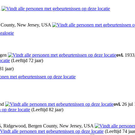
A
 County, New Jersey, USA
ealogie
ngen
ovl.
1933,
(Leeftijd 72 jaar)
81 jaar)
and
ovl.
26 jul
(Leeftijd 82 jaar)
5, Ridgewood, Bergen County, New Jersey, USA
(Leeftijd 74 jaar