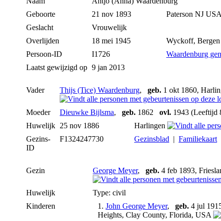
Naam
Antjo (Anna)
Waardenburg
Geboorte
21 nov 1893
Paterson NJ US
Geslacht
Vrouwelijk
Overlijden
18 mei 1945
Wyckoff, Bergen
Persoon-ID
I1726
Waardenburg gen
Laatst gewijzigd op
9 jan 2013
Vader
Thijs (Tice) Waardenburg
,
geb.
1 okt 1860, Harli
Moeder
Dieuwke Bijlsma
,
geb.
1862
ovl.
1943 (Leeftijd 
Huwelijk
25 nov 1886
Harlingen
Gezins-
F1324247730
Gezinsblad
|
Familiekaart
ID
Gezin
George Meyer
,
geb.
4 feb 1893, Friesl
Huwelijk
Type: civil
Kinderen
1.
John George Meyer
,
geb.
4 jul 191
Heights, Clay County, Florida, USA