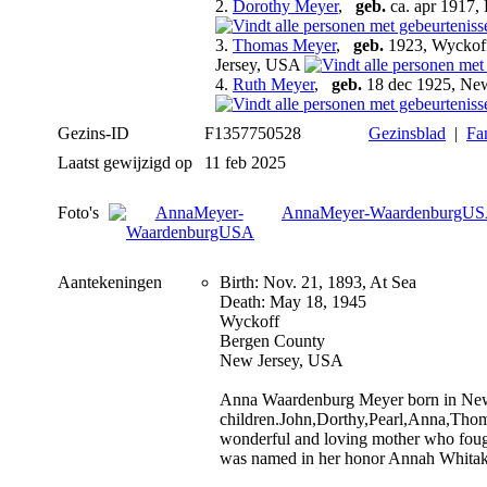
2.
Dorothy Meyer
,
geb.
ca. apr 1917,
3.
Thomas Meyer
,
geb.
1923, Wyckoff
Jersey, USA
4.
Ruth Meyer
,
geb.
18 dec 1925, Ne
Gezins-ID
F1357750528
Gezinsblad
|
Fa
Laatst gewijzigd op
11 feb 2025
Foto's
AnnaMeyer-WaardenburgU
Aantekeningen
Birth: Nov. 21, 1893, At Sea
Death: May 18, 1945
Wyckoff
Bergen County
New Jersey, USA
Anna Waardenburg Meyer born in New 
children.John,Dorthy,Pearl,Anna,Thom
wonderful and loving mother who fought
was named in her honor Annah Whitak