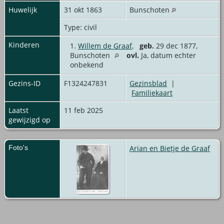
Huwelijk
31 okt 1863
Bunschoten
Type: civil
Kinderen
1.
Willem de Graaf
,
geb.
29 dec 1877,
Bunschoten
ovl.
Ja, datum echter
onbekend
Gezins-ID
F1324247831
Gezinsblad
|
Familiekaart
Laatst
11 feb 2025
gewijzigd op
Foto's
Arian en Bietje de Graaf