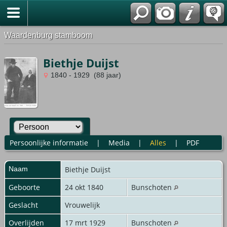
Waardenburg stamboom
Biethje Duijst
1840 - 1929 (88 jaar)
Persoonlijke informatie
|
Media
|
Alles
|
PDF
Naam
Biethje
Duijst
Geboorte
24 okt 1840
Bunschoten
Geslacht
Vrouwelijk
Overlijden
17 mrt 1929
Bunschoten