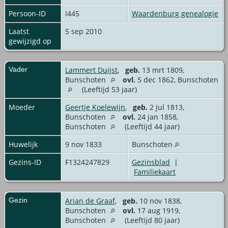
Persoon-ID
I445
Waardenburg genealogie
Laatst
5 sep 2010
gewijzigd op
Vader
Lammert Duijst
,
geb.
13 mrt 1809,
Bunschoten
ovl.
5 dec 1862, Bunschoten
(Leeftijd 53 jaar)
Moeder
Geertje Koelewijn
,
geb.
2 jul 1813,
Bunschoten
ovl.
24 jan 1858,
Bunschoten
(Leeftijd 44 jaar)
Huwelijk
9 nov 1833
Bunschoten
Gezins-ID
F1324247829
Gezinsblad
|
Familiekaart
Gezin
Arian de Graaf
,
geb.
10 nov 1838,
Bunschoten
ovl.
17 aug 1919,
Bunschoten
(Leeftijd 80 jaar)