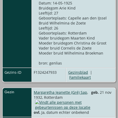
Datum: 14-05-1925
Bruidegom Arie Kind
Leeftijd: 27
Geboorteplaats: Capelle aan den IJssel
Bruid Wilhelmina de Zoete
Leeftijd: 26
Geboorteplaats: Rotterdam
Vader bruidegom Maarten Kind
Moeder bruidegom Christina de Groot
Vader bruid Cornelis de Zoete
Moeder bruid Wilhelmina Broekman
bron: genlias
Gezins-ID
F1324247933
Gezinsblad
|
Familiekaart
Gezin
Margaretha Jeanette (Gré) Sap
,
geb.
21 nov
1932, Rotterdam
ovl.
Ja, datum echter onbekend