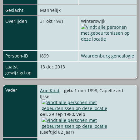
Geslacht
Mannelijk
Overlijden
31 okt 1991
Winterswijk
Persoon-ID
I899
Waardenburg genealogie
Laatst
13 dec 2013
gewijzigd op
Vader
Arie Kind
,
geb.
1 mei 1898, Capelle a/d
IJssel
ovl.
29 sep 1980, Velp
(Leeftijd 82 jaar)