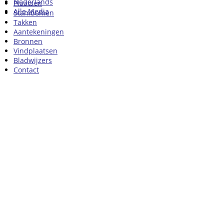
Nederlands
Plaatsen
Alle Media
Stambomen
Takken
Aantekeningen
Bronnen
Vindplaatsen
Bladwijzers
Contact